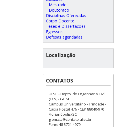
Mestrado
Doutorado
Disciplinas Oferecidas
Corpo Docente
Teses e Dissertações
Egressos
Defesas agendadas
Localização
CONTATOS
UFSC - Depto. de Engenharia Civil
(ECV) - GIEM
Campus Universitário - Trindade -
Caixa Postal 476 - CEP 88040-970
Florianópolis/SC
giem.ctc@contato.ufsc.br
Fone: 48 3721.4979