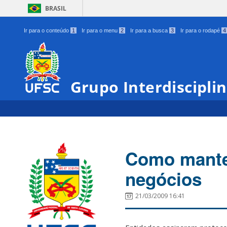
BRASIL
Ir para o conteúdo
1
Ir para o menu
2
Ir para a busca
3
Ir para o rodapé
4
Grupo Interdiscipli
Como manter
negócios
21/03/2009 16:41