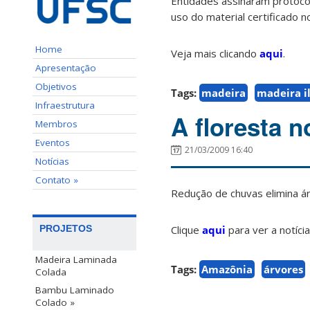
Entidades assinaram protoco
uso do material certificado n
Home
Veja mais clicando
aqui
.
Apresentação
Objetivos
Tags:
madeira
madeira i
Infraestrutura
A floresta n
Membros
Eventos
21/03/2009 16:40
Notícias
Contato »
Redução de chuvas elimina á
Clique
aqui
para ver a notícia
PROJETOS
Madeira Laminada
Tags:
Amazônia
árvores
Colada
Bambu Laminado
Colado »