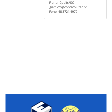
Florianópolis/SC
giem.ctc@contato.ufsc.br
Fone: 48 3721.4979