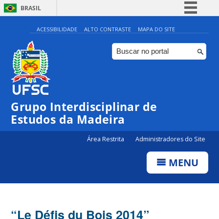
BRASIL
Simplifique!
ACESSIBILIDADE
ALTO CONTRASTE
MAPA DO SITE
Comunica BR
Participe
Acesso à informação
Legislação
Grupo Interdisciplinar de
Canais
Estudos da Madeira
Área Restrita
Administradores do Site
MENU
“Le Défis du Bois 2014”