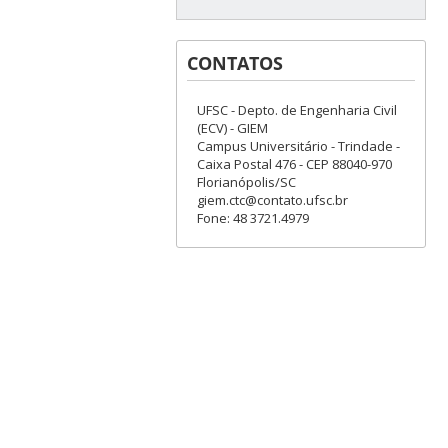
CONTATOS
UFSC - Depto. de Engenharia Civil
(ECV) - GIEM
Campus Universitário - Trindade -
Caixa Postal 476 - CEP 88040-970
Florianópolis/SC
giem.ctc@contato.ufsc.br
Fone: 48 3721.4979