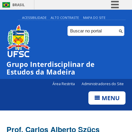
BRASIL
Simplifique!
ACESSIBILIDADE
ALTO CONTRASTE
MAPA DO SITE
Comunica BR
Participe
Acesso à informação
Legislação
Grupo Interdisciplinar de
Canais
Estudos da Madeira
Área Restrita
Administradores do Site
MENU
Prof. Carlos Alberto Szücs