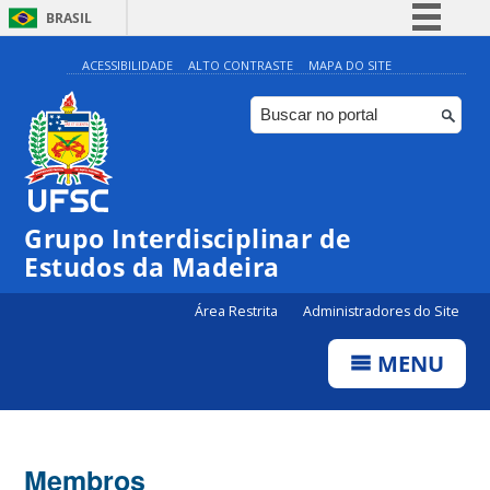
BRASIL
Simplifique!
ACESSIBILIDADE
ALTO CONTRASTE
MAPA DO SITE
Comunica BR
Participe
Acesso à informação
Legislação
Grupo Interdisciplinar de
Canais
Estudos da Madeira
Área Restrita
Administradores do Site
MENU
Membros