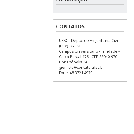
CONTATOS
UFSC - Depto. de Engenharia Civil
(ECV) - GIEM
Campus Universitário - Trindade -
Caixa Postal 476 - CEP 88040-970
Florianópolis/SC
giem.ctc@contato.ufsc.br
Fone: 48 3721.4979