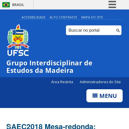
BRASIL
Simplifique!
ACESSIBILIDADE
ALTO CONTRASTE
MAPA DO SITE
Comunica BR
Participe
Acesso à informação
Legislação
Grupo Interdisciplinar de
Canais
Estudos da Madeira
Área Restrita
Administradores do Site
MENU
SAEC2018 Mesa-redonda: