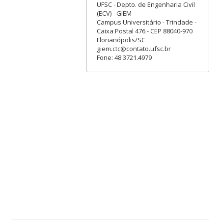
UFSC - Depto. de Engenharia Civil
(ECV) - GIEM
Campus Universitário - Trindade -
Caixa Postal 476 - CEP 88040-970
Florianópolis/SC
giem.ctc@contato.ufsc.br
Fone: 48 3721.4979