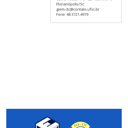
Florianópolis/SC
giem.ctc@contato.ufsc.br
Fone: 48 3721.4979