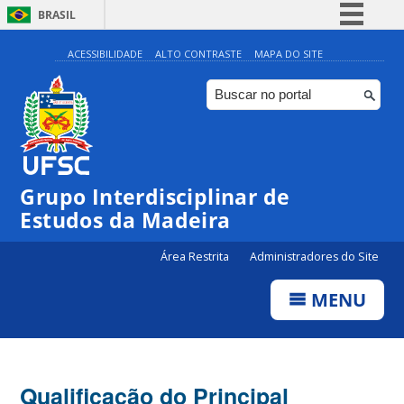
BRASIL
Simplifique!
ACESSIBILIDADE
ALTO CONTRASTE
MAPA DO SITE
Comunica BR
Participe
Acesso à informação
Legislação
Grupo Interdisciplinar de
Canais
Estudos da Madeira
Área Restrita
Administradores do Site
MENU
Qualificação do Principal