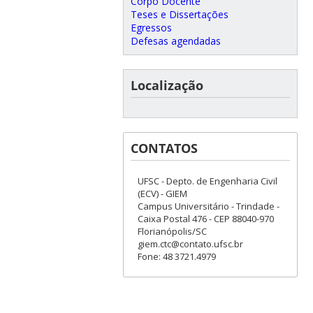
Corpo Docente
Teses e Dissertações
Egressos
Defesas agendadas
Localização
CONTATOS
UFSC - Depto. de Engenharia Civil
(ECV) - GIEM
Campus Universitário - Trindade -
Caixa Postal 476 - CEP 88040-970
Florianópolis/SC
giem.ctc@contato.ufsc.br
Fone: 48 3721.4979