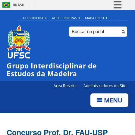
BRASIL
Simplifique!
ACESSIBILIDADE
ALTO CONTRASTE
MAPA DO SITE
Comunica BR
Participe
Acesso à informação
Legislação
Grupo Interdisciplinar de
Canais
Estudos da Madeira
Área Restrita
Administradores do Site
MENU
Concurso Prof. Dr. FAU-USP