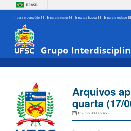
BRASIL
Ir para o conteúdo
1
Ir para o menu
2
Ir para a busca
3
Ir para o rodapé
4
Grupo Interdiscipli
Arquivos ap
quarta (17/0
01/06/2009 16:46