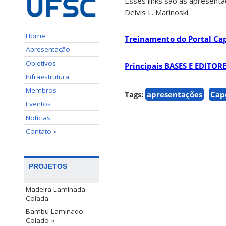
Esses links são as apresent
Deivis L. Marinoski.
Home
Treinamento do Portal Ca
Apresentação
Objetivos
Principais BASES E EDITORE
Infraestrutura
Membros
Tags:
apresentações
Cap
Eventos
Notícias
Contato »
PROJETOS
Madeira Laminada
Colada
Bambu Laminado
Colado »