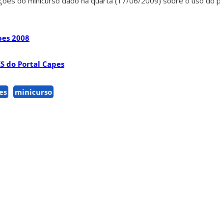
ações do minicurso dado na quarta (17/06/2009) sobre o uso do p
pes 2008
S do Portal Capes
es
minicurso