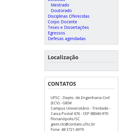
Mestrado
Doutorado
Disciplinas Oferecidas
Corpo Docente
Teses e Dissertações
Egressos
Defesas agendadas
Localização
CONTATOS
UFSC - Depto. de Engenharia Civil
(ECV) - GIEM
Campus Universitário - Trindade -
Caixa Postal 476 - CEP 88040-970
Florianópolis/SC
giem.ctc@contato.ufsc.br
Fone: 48 3721.4979