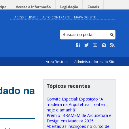
cipe
Acesso à informação
Legislação
Canais
ACESSIBILIDADE
ALTO CONTRASTE
MAPA DO SITE
Área Restrita
Administradores do Site
Tópicos recentes
dado na
Convite Especial: Exposição “A
madeira na Arquitetura – ontem,
hoje e amanhã”
Prêmio IBRAMEM de Arquitetura e
Design em Madeira 2025
Abertas as inscrições no curso de