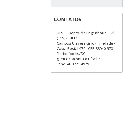
CONTATOS
UFSC - Depto. de Engenharia Civil
(ECV) - GIEM
Campus Universitário - Trindade -
Caixa Postal 476 - CEP 88040-970
Florianópolis/SC
giem.ctc@contato.ufsc.br
Fone: 48 3721.4979