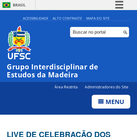
BRASIL
Simplifique!
ACESSIBILIDADE
ALTO CONTRASTE
MAPA DO SITE
Comunica BR
Participe
Acesso à informação
Legislação
Grupo Interdisciplinar de
Canais
Estudos da Madeira
Área Restrita
Administradores do Site
MENU
LIVE DE CELEBRAÇÃO DOS