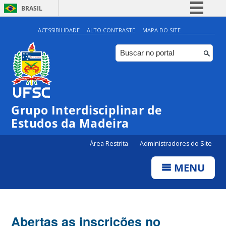
BRASIL
Simplifique!
ACESSIBILIDADE
ALTO CONTRASTE
MAPA DO SITE
Comunica BR
Participe
Acesso à informação
Legislação
Grupo Interdisciplinar de
Canais
Estudos da Madeira
Área Restrita
Administradores do Site
MENU
Abertas as inscrições no