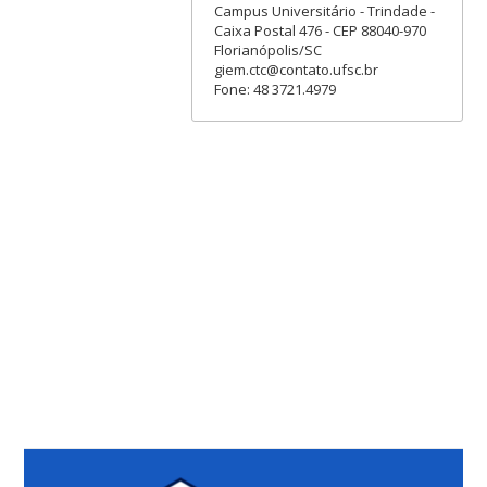
Campus Universitário - Trindade -
Caixa Postal 476 - CEP 88040-970
Florianópolis/SC
giem.ctc@contato.ufsc.br
Fone: 48 3721.4979