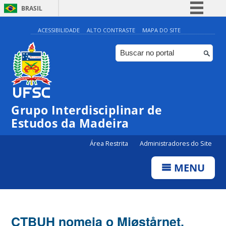
BRASIL
Simplifique!
ACESSIBILIDADE
ALTO CONTRASTE
MAPA DO SITE
Comunica BR
Participe
Acesso à informação
Legislação
Grupo Interdisciplinar de
Canais
Estudos da Madeira
Área Restrita
Administradores do Site
MENU
CTBUH nomeia o Mjøstårnet,