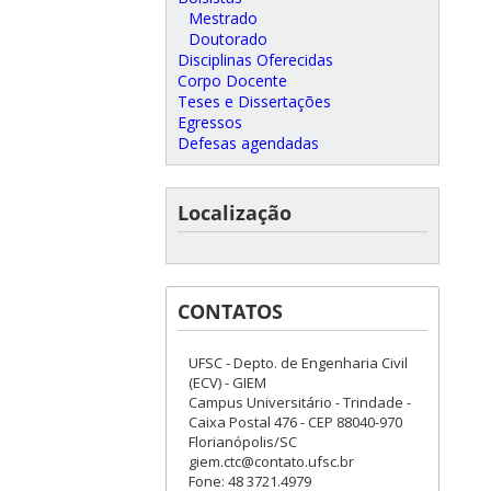
Mestrado
Doutorado
Disciplinas Oferecidas
Corpo Docente
Teses e Dissertações
Egressos
Defesas agendadas
Localização
CONTATOS
UFSC - Depto. de Engenharia Civil
(ECV) - GIEM
Campus Universitário - Trindade -
Caixa Postal 476 - CEP 88040-970
Florianópolis/SC
giem.ctc@contato.ufsc.br
Fone: 48 3721.4979