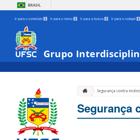
BRASIL
Ir para o conteúdo
1
Ir para o menu
2
Ir para a busca
3
Ir para o rodapé
4
Grupo Interdiscipli
Segurança contra incên
Segurança c