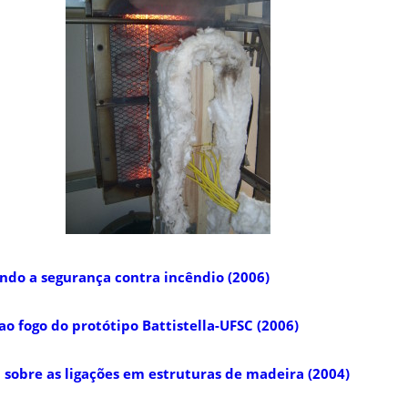
ando a segurança contra incêndio (2006)
fogo do protótipo Battistella-UFSC (2006)
 sobre as ligações em estruturas de madeira (2004)