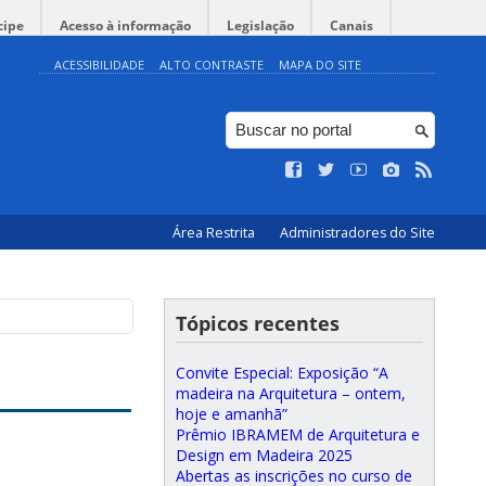
cipe
Acesso à informação
Legislação
Canais
ACESSIBILIDADE
ALTO CONTRASTE
MAPA DO SITE
Área Restrita
Administradores do Site
Tópicos recentes
Convite Especial: Exposição “A
madeira na Arquitetura – ontem,
hoje e amanhã”
Prêmio IBRAMEM de Arquitetura e
Design em Madeira 2025
Abertas as inscrições no curso de