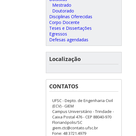
Mestrado
Doutorado
Disciplinas Oferecidas
Corpo Docente
Teses e Dissertações
Egressos
Defesas agendadas
Localização
CONTATOS
UFSC - Depto. de Engenharia Civil
(ECV) - GIEM
Campus Universitário - Trindade -
Caixa Postal 476 - CEP 88040-970
Florianópolis/SC
giem.ctc@contato.ufsc.br
Fone: 48 3721.4979