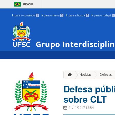
BRASIL
Ir para o conteúdo
1
Ir para o menu
2
Ir para a busca
3
Ir para o rodapé
4
Grupo Interdiscipli
Notícias
Defesas
Defesa públ
sobre CLT
21/11/2017 13:54