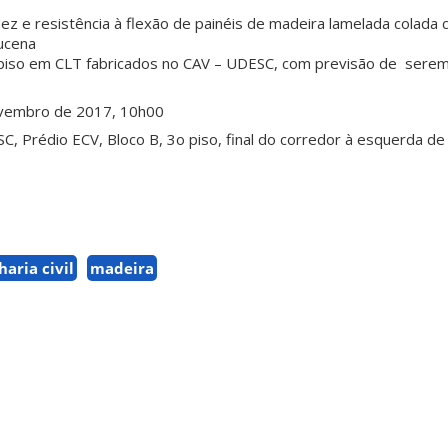
gidez e resistência à flexão de painéis de madeira lamelada colada
ucena
 piso em CLT fabricados no CAV – UDESC, com previsão de sere
novembro de 2017, 10h00
C, Prédio ECV, Bloco B, 3o piso, final do corredor à esquerda d
aria civil
madeira