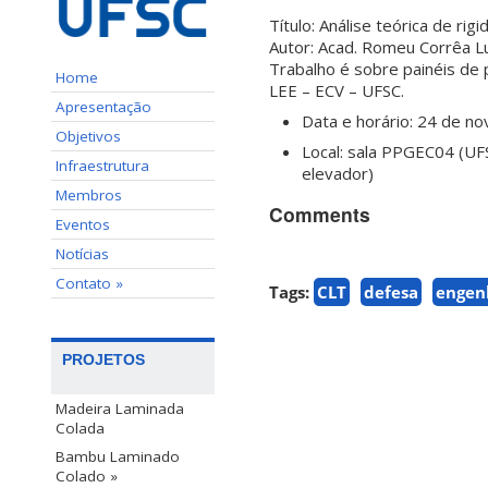
Título: Análise teórica de ri
Autor: Acad. Romeu Corrêa L
Trabalho é sobre painéis de
Home
LEE – ECV – UFSC.
Apresentação
Data e horário: 24 de 
Objetivos
Local: sala PPGEC04 (UFS
Infraestrutura
elevador)
Membros
Comments
Eventos
Notícias
Contato »
Tags:
CLT
defesa
engenh
PROJETOS
Madeira Laminada
Colada
Bambu Laminado
Colado »