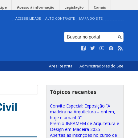
cipe
Acesso à informação
Legislação
Canais
ACESSIBILIDADE
ALTO CONTRASTE
MAPA DO SITE
Área Restrita
Administradores do Site
Tópicos recentes
ivil
Convite Especial: Exposição “A
madeira na Arquitetura – ontem,
hoje e amanhã”
Prêmio IBRAMEM de Arquitetura e
Design em Madeira 2025
Abertas as inscrições no curso de