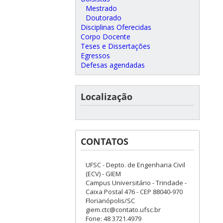
Mestrado
Doutorado
Disciplinas Oferecidas
Corpo Docente
Teses e Dissertações
Egressos
Defesas agendadas
Localização
CONTATOS
UFSC - Depto. de Engenharia Civil
(ECV) - GIEM
Campus Universitário - Trindade -
Caixa Postal 476 - CEP 88040-970
Florianópolis/SC
giem.ctc@contato.ufsc.br
Fone: 48 3721.4979