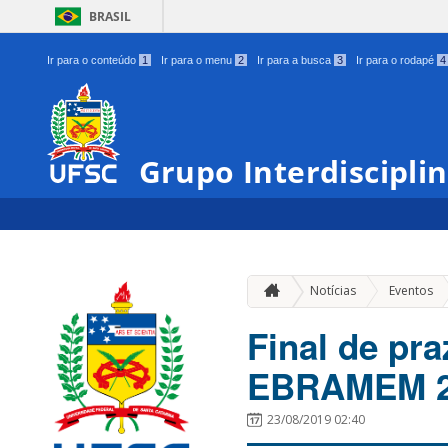
BRASIL
Ir para o conteúdo
1
Ir para o menu
2
Ir para a busca
3
Ir para o rodapé
4
Grupo Interdiscipli
»
Notícias
Eventos
Final de pr
EBRAMEM 2
23/08/2019 02:40