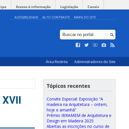
cipe
Acesso à informação
Legislação
Canais
ACESSIBILIDADE
ALTO CONTRASTE
MAPA DO SITE
Área Restrita
Administradores do Site
Tópicos recentes
 XVII
Convite Especial: Exposição “A
madeira na Arquitetura – ontem,
hoje e amanhã”
Prêmio IBRAMEM de Arquitetura e
Design em Madeira 2025
Abertas as inscrições no curso de