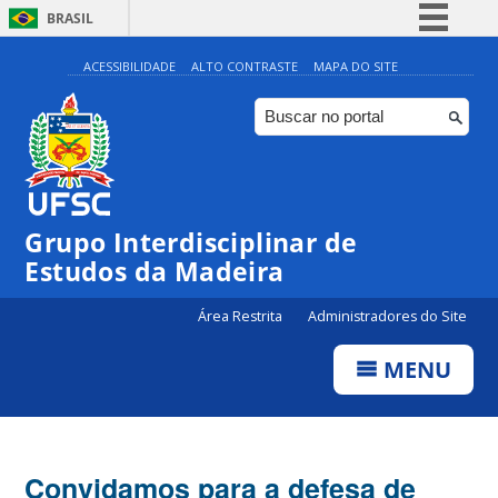
BRASIL
Simplifique!
ACESSIBILIDADE
ALTO CONTRASTE
MAPA DO SITE
Comunica BR
Participe
Acesso à informação
Legislação
Grupo Interdisciplinar de
Canais
Estudos da Madeira
Área Restrita
Administradores do Site
MENU
Convidamos para a defesa de