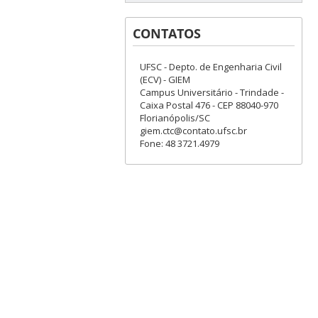
CONTATOS
UFSC - Depto. de Engenharia Civil
(ECV) - GIEM
Campus Universitário - Trindade -
Caixa Postal 476 - CEP 88040-970
Florianópolis/SC
giem.ctc@contato.ufsc.br
Fone: 48 3721.4979